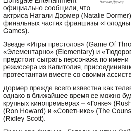
Lionsgate Entertainment
Натали Дормер
официально сообщили, что
актриса Натали Дормер (Natalie Dormer)
финальных частях франшизы «Голодные
Games).
Звезде «Игры престолов» (Game Of Thro
«Элементарно» (Elementary) и «Тюдоров
предстоит сыграть персонажа по имени
режиссера из Капитолия, присоединивше
протестантам вместе со своими ассист
Дормер прежде всего известна как теле
однако в ближайшее время ее можно буд
крупных кинопремьерах – «Гонке» (Rus
(Ron Howard) и «Советнике» (The Couns
(Ridley Scott).