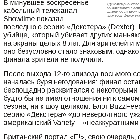
В минувшее воскресенье
«Декстеру» выпала 
одновременно с сер
кабельный телеканал
сравнение не идет 
примером феномена
Showtime показал
последнюю серию «Декстера» (Dexter). 
убийце, который убивает других маньяк
на экраны целых 8 лет. Для зрителей и 
оно безусловно стало знаковым, однак
финала зрители не получили.
После выхода 12-го эпизода восьмого се
началась буря негодования: финал оста
беспощадно расквитался с некоторыми 
будто бы не имел отношения ни к само
сезона, ни к шоу целиком. Блог BuzzFe
серию «Декстера» «до невероятного уж
американский Variety – «неаккуратными
Британский портал «E!», свою очередь, 