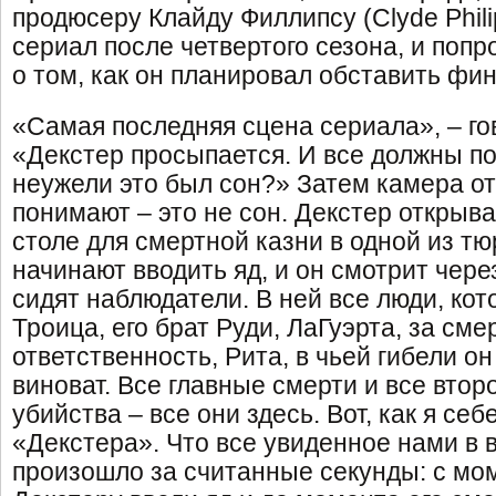
продюсеру Клайду Филлипсу (Clyde Phil
сериал после четвертого сезона, и попр
о том, как он планировал обставить фин
«Самая последняя сцена сериала», – го
«Декстер просыпается. И все должны по
неужели это был сон?» Затем камера отъ
понимают – это не сон. Декстер открыва
столе для смертной казни в одной из т
начинают вводить яд, и он смотрит через
сидят наблюдатели. В ней все люди, кот
Троица, его брат Руди, ЛаГуэрта, за сме
ответственность, Рита, в чьей гибели он
виноват. Все главные смерти и все вто
убийства – все они здесь. Вот, как я се
«Декстера». Что все увиденное нами в 
произошло за считанные секунды: с мом