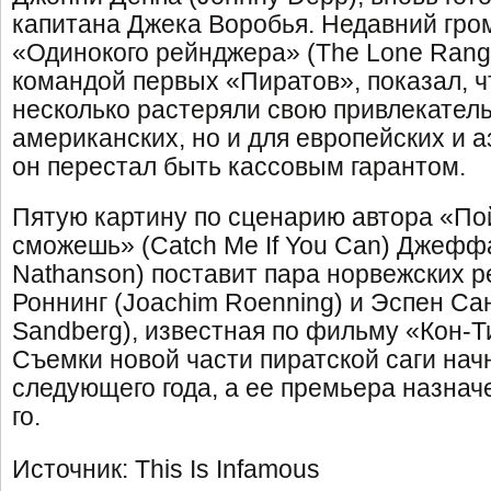
капитана Джека Воробья. Недавний гро
«Одинокого рейнджера» (The Lone Range
командой первых «Пиратов», показал, ч
несколько растеряли свою привлекатель
американских, но и для европейских и а
он перестал быть кассовым гарантом.
Пятую картину по сценарию автора «По
сможешь» (Catch Me If You Can) Джеффа
Nathanson) поставит пара норвежских 
Роннинг (Joachim Roenning) и Эспен Са
Sandberg), известная по фильму «Кон-Тик
Съемки новой части пиратской саги нач
следующего года, а ее премьера назнач
го.
Источник: This Is Infamous