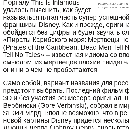
Порталу This Is Infamous
Использованная в н
с пиратской темати
удалось выяснить, как будет
называться пятая часть супер-успешной
франшизы Disney. Как и прежде, оригин
обойдется без цифры и будет звучать 
«Пираты Карибского моря: Мертвецы не
(Pirates of the Caribbean: Dead Men Tell
Tell No Tales» – известная идиома со в
смыслом: из мертвецов плохие свидете
они ни о чем не проболтаются.
Само собой, вариант названия для росс
предстоит выбрать. Последний фильм 
3D и без участия режиссера оригинальн
Вербински (Gore Verbinski), собрал в м
$1.044 млрд. Вполне возможно, что в р
новой картины Disney придется несколь
Джонни Деппа (Johnny Depp), вновь гото