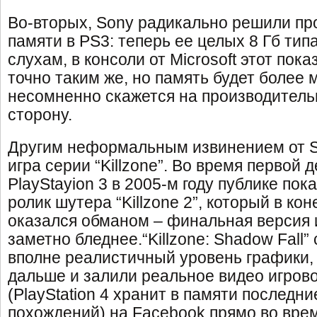
Во-вторых, Sony радикально решили пр
памяти в PS3: теперь ее целых 8 Гб ти
слухам, в консоли от Microsoft этот пок
точно таким же, но память будет более 
несомненно скажется на производитель
сторону.
Другим неформальным извинением от S
игра серии “Killzone”. Во время первой
PlayStayion 3 в 2005-м году публике по
ролик шутера “Killzone 2”, который в ко
оказался обманом – финальная версия 
заметно бледнее.“Killzone: Shadow Fall”
вполне реалистичный уровень графики,
дальше и залили реальное видео игров
(PlayStation 4 хранит в памяти последн
похождений) на Facebook прямо во вре