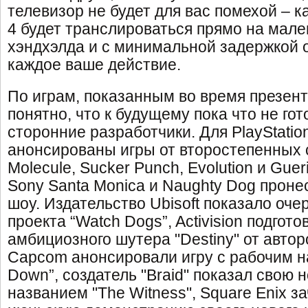
телевизор не будет для вас помехой – ка
4 будет транслироваться прямо на мале
хэндхэлда и с минимальной задержкой 
каждое ваше действие.
По играм, показанным во время презент
понятно, что к будущему пока что не гот
сторонние разработчики. Для PlayStatio
анонсированы игры от второстепенных 
Molecule, Sucker Punch, Evolution и Guer
Sony Santa Monica и Naughty Dog проне
шоу. Издательство Ubisoft показало оч
проекта “Watch Dogs”, Activision подгот
амбициозного шутера "Destiny" от авторо
Capcom анонсировали игру с рабочим 
Down”, создатель "Braid" показал свою 
названием "The Witness", Square Enix з