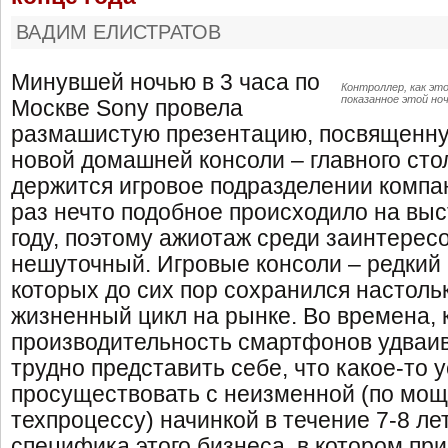
ВАДИМ ЕЛИСТРАТОВ
Минувшей ночью в 3 часа по
Контроллер, как эт
показанное этой но
Москве Sony провела
размашистую презентацию, посвященну
новой домашней консоли – главного сто
держится игровое подразделении компа
раз нечто подобное происходило на выс
году, поэтому ажиотаж среди заинтерес
нешуточный. Игровые консоли – редкий 
которых до сих пор сохранился настоль
жизненный цикл на рынке. Во времена, 
производительность смартфонов удваив
трудно представить себе, что какое-то 
просуществовать с неизменной (по мощн
техпроцессу) начинкой в течение 7-8 лет
специфика этого бизнеса, в котором пр