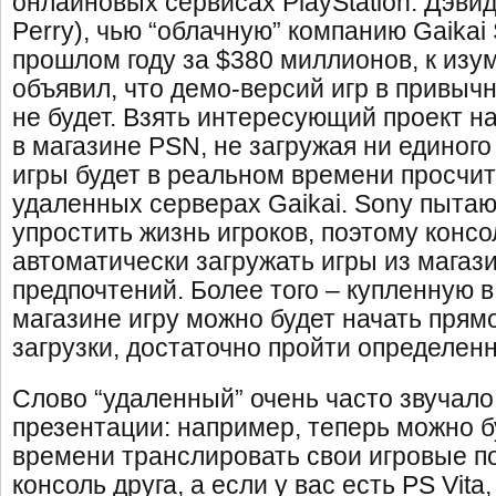
онлайновых сервисах PlayStation. Дэви
Perry), чью “облачную” компанию Gaikai
прошлом году за $380 миллионов, к изу
объявил, что демо-версий игр в привы
не будет. Взять интересующий проект н
в магазине PSN, не загружая ни единого
игры будет в реальном времени просчи
удаленных серверах Gaikai. Sony пыта
упростить жизнь игроков, поэтому конс
автоматически загружать игры из магаз
предпочтений. Более того – купленную 
магазине игру можно будет начать прям
загрузки, достаточно пройти определен
Слово “удаленный” очень часто звучало
презентации: например, теперь можно б
времени транслировать свои игровые п
консоль друга, а если у вас есть PS Vita