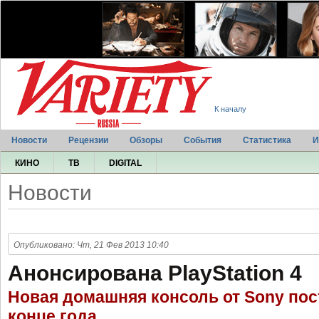
К началу
Новости
Рецензии
Обзоры
События
Статистика
И
КИНО
ТВ
DIGITAL
Новости
Опубликовано: Чт, 21 Фев 2013 10:40
Анонсирована PlayStation 4
Новая домашняя консоль от Sony пос
конце года