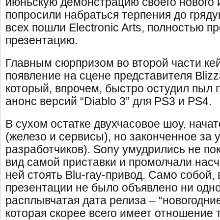
июньскую демонстрацию своего нового и
попросили набраться терпения до гряд
всех пошли Electronic Arts, полностью 
презентацию.
Главным сюрпризом во второй части ке
появление на сцене представителя Blizza
который, впрочем, быстро остудил пыл 
анонс версий “Diablo 3” для PS3 и PS4.
В сухом остатке двухчасовое шоу, начат
(железо и сервисы), но законченное за 
разработчиков). Sony умудрились не по
вид самой приставки и промолчали насче
ней стоять Blu-ray-привод. Само собой,
презентации не было объявлено ни одно
расплывчатая дата релиза – “новогодние
которая скорее всего имеет отношение 