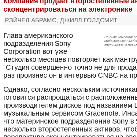
Компания продает второстепенные а
сконцентрироваться на электронике
РЭЙЧЕЛ АБРАМС, ДЖИЛЛ ГОЛДСМИТ
Глава американского
На днях компания о
продающегося хэндх
подразделения Sony
анонсировать нову
Corporation вот уже
несколько месяцев повторяет как мантру
“Студия совершенно точно не для прода
раз произнес он в интервью CNBC на п
Однако, согласно нескольким источника
готовится распрощаться с расположен
производителем дисков под названием
музыкальным сервисом Gracenote. Инс
что материнское подразделение Sony в
несколько второстепенных активов, что