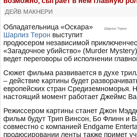
возможно, сыграет в нем главную ро
ДЕЙВ МАКНЕРИ
Обладательница «Оскара»
Шарлиз Терон
Шарлиз Терон
выступит
продюсером независимой приключенчес
«Загадочное убийство» (Murder Mystery)
ведет переговоры об исполнении главной
Сюжет фильма развивается в духе трил
– действие картины будет разворачиват
европейских стран Средиземноморья. 
настоящий момент работает Джеймс Ва
Режиссером картины станет Джон Мэдд
фильм будут Трип Винсон, Бо Флинн и 
совместно с компанией Endgame Enterta
продюсировании ленты также примет уч