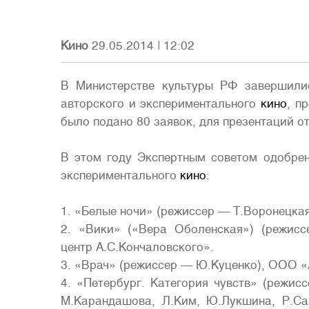
Кино
29.05.2014
|
12:02
В Министерстве культуры РФ завершили
авторского и экспериментального
кино
, п
было подано 80 заявок, для презентаций о
В этом году Экспертным советом одобре
экспериментального
кино
:
1. «Белые ночи» (режиссер — Т.Воронецк
2. «Вики» («Вера Оболенская») (режис
центр А.С.Кончаловского».
3. «Врач» (режиссер — Ю.Куценко), ООО «
4. «Петербург. Категория чувств» (режис
М.Карандашова, Л.Ким, Ю.Лукшина, Р.С