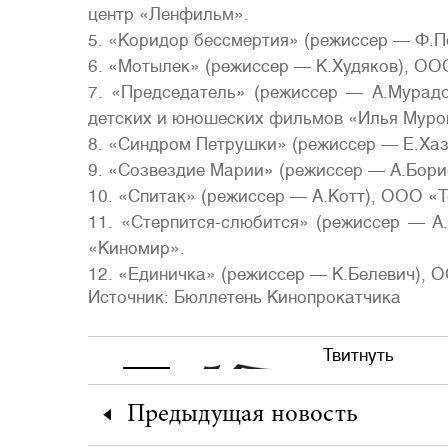
центр «Ленфильм».
5. «Коридор бессмертия» (режиссер — Ф.П
6. «Мотылек» (режиссер — К.Худяков), О
7. «Председатель» (режиссер — А.Мурадо
детских и юношеских фильмов «Илья Муро
8. «Синдром Петрушки» (режиссер — Е.Хаз
9. «Созвездие Марии» (режиссер — А.Бор
10. «Спитак» (режиссер — А.Котт), ООО «
11. «Стерпится-слюбится» (режиссер — 
«Киномир».
12. «Единичка» (режиссер — К.Белевич),
Источник: Бюллетень Кинопрокатчика
Твитнуть
Предыдущая
новость