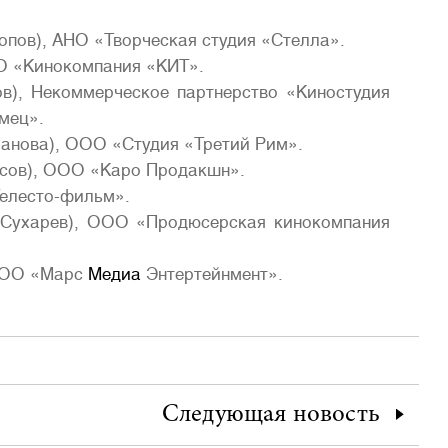
опов), АНО «Творческая студия «Стелла».
ОО «Кинокомпания «КИТ».
в), Некоммерческое партнерство «Киностудия
мец».
анова), ООО «Студия «Третий Рим».
исов), ООО «Каро Продакшн».
Телесто-фильм».
А.Сухарев), ООО «Продюсерская кинокомпания
 ООО «Марс
Медиа
Энтертейнмент».
Следующая
новость