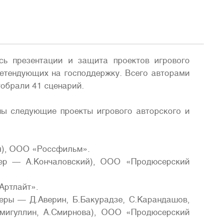
сь презентации и защита проектов игрового
ретендующих на господдержку. Всего авторами
тобрали 41 сценарий.
ны следующие проекты игрового авторского и
ая), ООО «Россфильм».
сер — А.Кончаловский), ООО «Продюсерский
Артлайт».
серы — Д.Аверин, Б.Бакурадзе, С.Карандашов,
амигуллин, А.Смирнова), ООО «Продюсерский