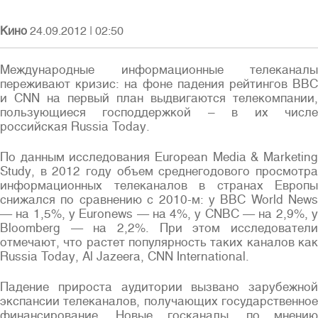
Кино
24.09.2012
|
02:50
Международные информационные телеканалы
переживают кризис: на фоне падения рейтингов BBC
Войти
и CNN на первый план выдвигаются телекомпании,
пользующиеся господдержкой – в их числе
российская Russia Today.
По данным исследования European Media & Marketing
Study, в 2012 году объем среднегодового просмотра
информационных телеканалов в странах Европы
снижался по сравнению с 2010-м: у BBC World News
Полная версия сайта
— на 1,5%, у Euronews — на 4%, у CNBC — на 2,9%, у
Bloomberg — на 2,2%. При этом исследователи
отмечают, что растет популярность таких каналов как
Russia Today, Al Jazeera, CNN International.
Падение прироста аудитории вызвано зарубежной
экспансии телеканалов, получающих государственное
финансирование. Новые госканалы, по мнению