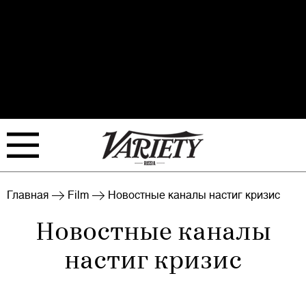
FILM
TV
Главная
Film
Новостные каналы настиг кризис
Новостные каналы
BIZ
INTERVIEW
настиг кризис
RANKING
EVENTS
ARCHIVE