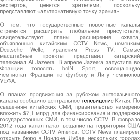
экспертов, ценятся зрителями, поскольку
представляют «альтернативную точку зрения».
О том, что государственные новостные каналы
стремятся расширить глобальное присутствие,
свидетельствуют планы расширения охвата,
объявленные китайским CCTV News, немецким
Deutsche Welle, иранским Press TV. Самые
масштабные проекты представил катарский
телеканал Al Jazeera. В апреле Jazeera запустила во
Франции телесеть beIN Sport, освещающую
чемпионат Франции по футболу и Лигу чемпионов
УЕФА.
О планах продвижения за рубежом англоязычного
канала сообщило центральное
телевидение
Китая. П
сведениям китайских СМИ, правительство намерено
вложить $7,1 млрд для финансирования и поддержки
государственных СМИ, в том числе CCTV. В феврале
2012 года канал начал вещание на территории США
под названием CCTV America. CCTV News планирует
открыть бюро в Лондоне, Дубае, нескольких городах