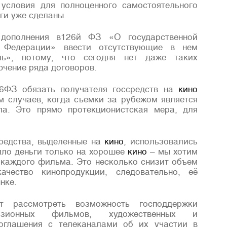
 условия для полноценного самостоятельного
ги уже сделаны.
 дополнения в126й ФЗ «О государственной
 Федерации» ввести отсутствующие в нем
ь», потому, что сегодня нет даже таких
ючение ряда договоров.
6ФЗ обязать получателя госсредств на
кино
м случаев, когда съемки за рубежом является
ла. Это прямо протекционистская мера, для
средства, выделенные на
кино
, использовались
ило деньги только на хорошее
кино
– мы хотим
 каждого фильма. Это несколько снизит объем
ачество кинопродукции, следовательно, её
нке.
т рассмотреть возможность господдержки
визионных фильмов, художественных и
соглашения с телеканалами об их участии в