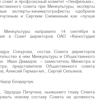
й совет и профсоюзный комитет «Ленфильма»,
ственного совета при Минкультуры, эксперты
мые эксперты-кинематографисты одобрили
ичугиным и Сергеем Снежкиным как «лучше
я Минкультуры направило 14 сентября в
ния в Совет директоров ОАО «Киностудия
ндра Сокурова, состав Совета директоров
ительство в нём Минкультуры и Общественного
сии: Иван Демидов – заместитель Министра и
ра; представители Общественного совета
, Алексей Герман-мл., Сергей Сельянов.
Фёдор Бондарчук.
, Эдуарда Пичугина, нынешнего главу Совета
довать новому составу Совета на должность