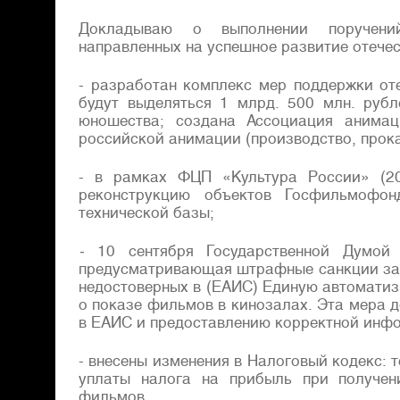
Докладываю о выполнении поручений
направленных на успешное развитие отечес
- разработан комплекс мер поддержки от
будут выделяться 1 млрд. 500 млн. руб
юношества; создана Ассоциация анима
российской анимации (производство, прока
- в рамках ФЦП «Культура России» (20
реконструкцию объектов Госфильмофон
технической базы;
-
10 сентября Государственной Думой
предусматривающая штрафные санкции за 
недостоверных в (ЕАИС) Единую автомати
о показе фильмов в кинозалах. Эта мера 
в ЕАИС и предоставлению корректной инф
- внесены изменения в Налоговый кодекс:
уплаты налога на прибыль при получен
фильмов