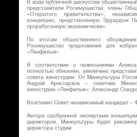
В ходе публичной дискуссии общественны
представители Росимущества, члены Обще
«Открытого правительства», независи
концепцию, представленную Эдуардом П
проработанную экономически».
По итогам общественного обсуждени
Росимущество предложения для избра
«Ленфильм».
В соответствии с пожеланиями Алекса
полностью обновлён, увеличено представ
совета киностудии. От Минкультуры Рос
Андрей Аристархов – советник Минист
киностудии «Ленфильм»: Александр Сокуров
Возглавит Совет независимый кандидат – 
Автора одобренной экспертами концепции
директоров, Минкультуры будет рекомен
директора студии.