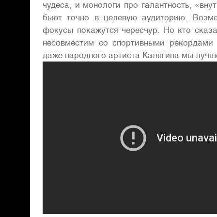
чудеса, и монологи про галантность, «вн
бьют точно в целевую аудиторию. Возмо
фокусы покажутся чересчур. Но кто сказ
несовместим со спортивными рекордами
даже народного артиста Калягина мы лучше