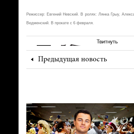
Режиссер: Евгений Невский. В ролях: Лянка Грыу, Алекс
Ведменский. В прокате с 6 февраля.
Твитнуть
Предыдущая
новость