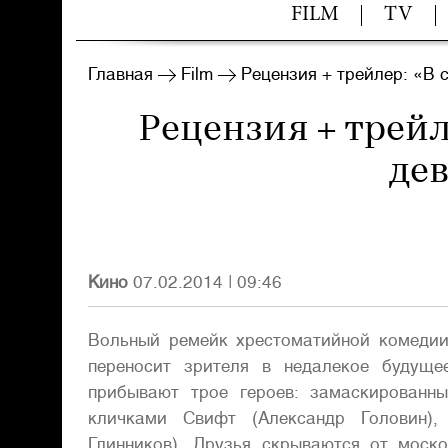
FILM
TV
Главная
Film
Рецензия + трейлер: «В 
Рецензия + трейл
де
Кино
07.02.2014
|
09:46
Вольный ремейк хрестоматийной комеди
переносит зрителя в недалекое будуще
прибывают трое героев: замаскированн
кличками Свифт (Александр Головин),
Глинников). Друзья скрываются от моск