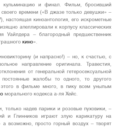
о, кульминацию и финал. Фильм, бросивший
 своего времени («В джазе только девушки» –
), настоящая киноантология, его искрометные
и изящно апеллировали к корпусу классических
дия Уайлдера – благородный предшественник
страшного
кино
».
новикторину (и напрасно!) – но, к счастью, с
льное направление оригинала. Травестия,
отклонения от генеральной гетеросексуальной
, постоянные жалобы то одного, то другого
 этого в фильме много, в пику всем унылым
но
морального кодекса а-ля Хейс.
, только надев парики и розовые пуховики, –
кий и Глинников играют злую карикатуру на
– а возможно, просто горный воздух – творят