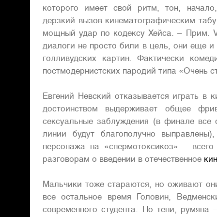
которого имеет свой ритм, тон, начал
дерзкий вызов кинематографическим табу
мощный удар по кодексу Хейса. – Прим. V
диалоги не просто били в цель, они еще 
голливудских картин. Фактически коме
постмодернистских пародий типа «Очень 
Евгений Невский отказывается играть в ки
достоинством выдерживает общее фриво
сексуальные заблуждения (в финале все 
линии будут благополучно выправлены)
персонажа на «спермотоксикоз» – всего
разговорам о введении в отечественное
ки
Мальчики тоже стараются, но оживают они
все остальное время Головин, Ведменс
современного студента. Но тени, румяна 