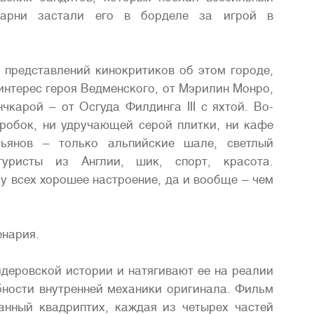
парни застали его в борделе за игрой в
 представлений кинокритиков об этом городе,
интерес героя Ведменского, от Мэрилин Монро,
карой – от Осгуда Филдинга III с яхтой. Во-
 пробок, ни удручающей серой плитки, ни кафе
ьянов – только альпийские шале, светлый
туристы из Англии, шик, спорт, красота.
у всех хорошее настроение, да и вообще – чем
енария.
деровской истории и натягивают ее на реалии
бности внутренней механики оригинала. Фильм
анный квадриптих, каждая из четырех частей