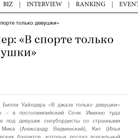
BIZ
INTERVIEW
RANKING
EVEN
спорте только девушки»
ер: «В спорте только
вушки»
и Билли Уайлдера «В джазе только девушки»
е – в постолимпийский Сочи. Именно туда
ые под девушек сноубордисты со странными
 Мика (Александр Ведменский), Кит (Илья
овских бандитов, которых послал всесильный