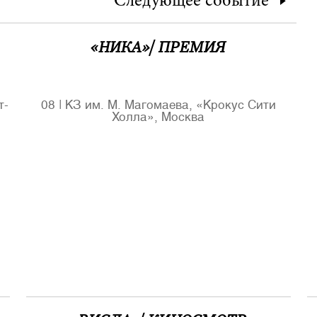
Следующее
событие
«НИКА»/ ПРЕМИЯ
т-
08
|
КЗ им. М. Магомаева, «Крокус Сити
Холла», Москва