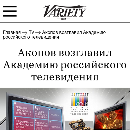
FILM
TV
Главная
Tv
Акопов возглавил Академию
российского телевидения
BIZ
INTERVIEW
Акопов возглавил
RANKING
INDUSTRY
Академию российского
EVENTS
ARCHIVE
телевидения
BLOG
Войти