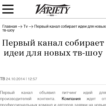
FILM
TV
Главная
Tv
Первый канал собирает идеи для новых
тв-шоу
BIZ
INTERVIEW
Первый канал собирает
RANKING
INDUSTRY
идеи для новых тв-шоу
EVENTS
ARCHIVE
ТВ
24.10.2014
|
12:57
Первый канал объявил питчинг идей для
Войти
производителей контента.
Компания
ждет от
профессиональных команд и авторов заявки на новые