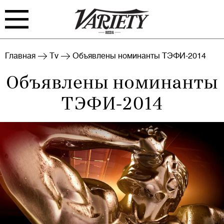
FILM
TV
Главная
Tv
Объявлены номинанты ТЭФИ-2014
Объявлены номинанты
BIZ
INTERVIEW
ТЭФИ-2014
RANKING
INDUSTRY
EVENTS
ARCHIVE
Войти