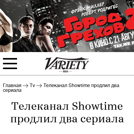
FILM
TV
Главная
Tv
Телеканал Showtime продлил два
сериала
BIZ
INTERVIEW
Телеканал Showtime
RANKING
INDUSTRY
продлил два сериала
EVENTS
ARCHIVE