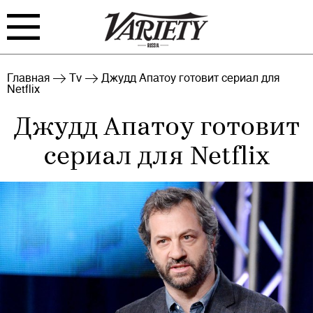
FILM
TV
Главная
Tv
Джудд Апатоу готовит сериал для
Netflix
BIZ
INTERVIEW
Джудд Апатоу готовит
RANKING
INDUSTRY
сериал для Netflix
EVENTS
ARCHIVE
BLOG
Войти