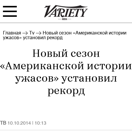
FILM
TV
Главная
Tv
Новый сезон «Американской истории
ужасов» установил рекорд
BIZ
INTERVIEW
Новый сезон
RANKING
INDUSTRY
«Американской истории
EVENTS
ARCHIVE
ужасов» установил
рекорд
Войти
ТВ
10.10.2014
|
10:13