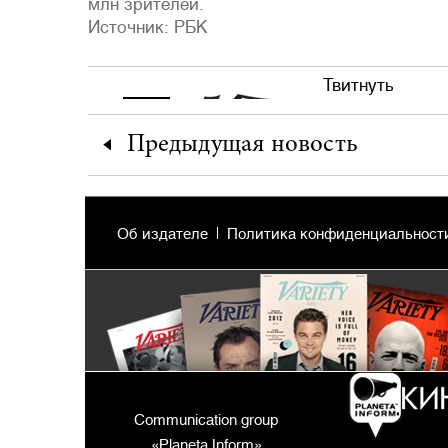
млн зрителей.
Источник: РБК
Твитнуть
Предыдущая
новость
Об издателе
Политика конфиденциальност
Communication group
«Planeta Inform»