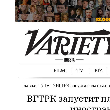
FILM
TV
BIZ
Главная
Tv
ВГТРК запустит платные т
ВГТРК запустит п
иностра