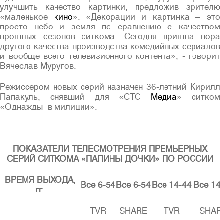
улучшить качество картинки, предложив зрителю
«маленькое
кино
». «Декорации и картинка – эт
просто небо и земля по сравнению с качеством
прошлых сезонов ситкома. Сегодня пришла пора
другого качества производства комедийных сериалов
и вообще всего телевизионного контента», - говорит
Вячеслав Муругов.
Режиссером новых серий назначен 36-летний Кирилл
Папакуль, снявший для «СТС
Медиа
» ситко
«Однажды в милиции».
ПОКАЗАТЕЛИ ТЕЛЕСМОТРЕНИЯ ПРЕМЬЕРНЫХ
СЕРИЙ СИТКОМА «ПАПИНЫ ДОЧКИ» ПО РОССИИ
ВРЕМЯ ВЫХОДА
,
Все 6-54
Все 6-54
Все 14-44
Все 14
гг.
TVR
SHARE
TVR
SHA