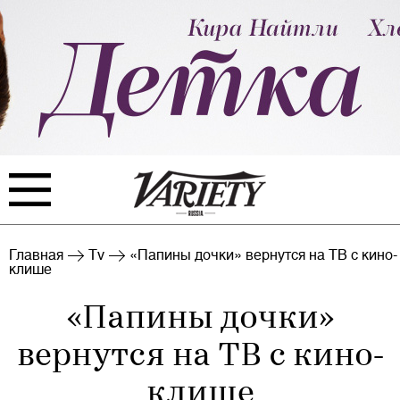
FILM
TV
Главная
Tv
«Папины дочки» вернутся на ТВ с кино-
клише
BIZ
INTERVIEW
«Папины дочки»
RANKING
INDUSTRY
вернутся на ТВ с кино-
EVENTS
ARCHIVE
клише