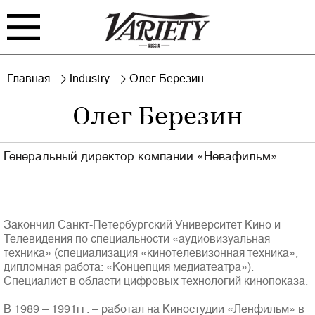
FILM
TV
Главная
Industry
Олег Березин
Олег Березин
BIZ
INTERVIEW
RANKING
INDUSTRY
Генеральный директор компании «Невафильм»
EVENTS
ARCHIVE
BLOG
Закончил Санкт-Петербургский Университет Кино и
Телевидения по специальности «аудиовизуальная
техника» (специализация «кинотелевизонная техника»,
дипломная работа: «Концепция медиатеатра»).
Специалист в области цифровых технологий кинопоказа.
Войти
В 1989 – 1991гг. – работал на Киностудии «Ленфильм» в