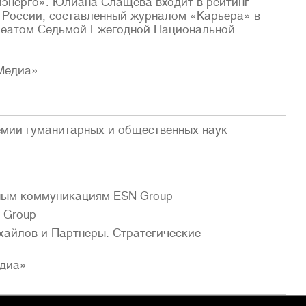
лэнерго». Юлиана Слащева входит в рейтинг
 России, составленный журналом «Карьера» в
уреатом Седьмой Ежегодной Национальной
Медиа».
емии гуманитарных и общественных наук
вным коммуникациям ESN Group
 Group
хайлов и Партнеры. Стратегические
едиа»