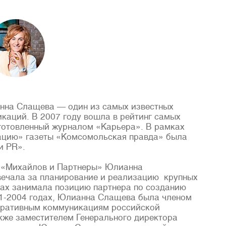
нна Слащева — один из самых известных
каций. В 2007 году вошла в рейтинг самых
готовленный журналом «Карьера». В рамках
ацию» газеты «Комсомольская правда» была
и PR».
й «Михайлов и Партнеры» Юлианна
твечала за планирование и реализацию крупных
дах занимала позицию партнера по созданию
001-2004 годах, Юлианна Слащева была членом
оративным коммуникациям российской
кже заместителем Генерального директора