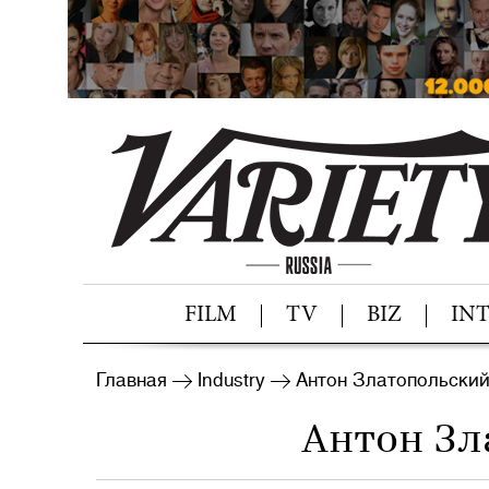
FILM
TV
BIZ
IN
Главная
Industry
Антон Златопольски
Антон Зл