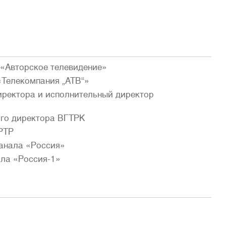
 «Авторское телевидение»
«Телекомпания „АТВ“»
директора и исполнительный директор
ного директора ВГТРК
РТР
канала «Россия»
ала «Россия-1»