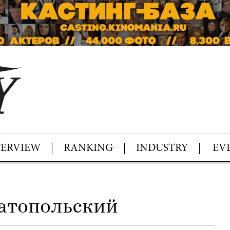
TERVIEW
RANKING
INDUSTRY
EV
й
атопольский