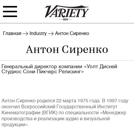
FILM
TV
Главная
Industry
Антон Сиренко
Антон Сиренко
BIZ
INTERVIEW
RANKING
INDUSTRY
Генеральный директор компании «Уолт Дисней
EVENTS
ARCHIVE
Студиос Сони Пикчерс Релизинг»
BLOG
Антон Сиренко родился 22 марта 1975 года. В 1997 году
окончил Всероссийский Государственный Институт
Кинематографии (ВГИК) по специальности «Менеджер
производства и реализации аудио и визуальной
продукции».
Войти