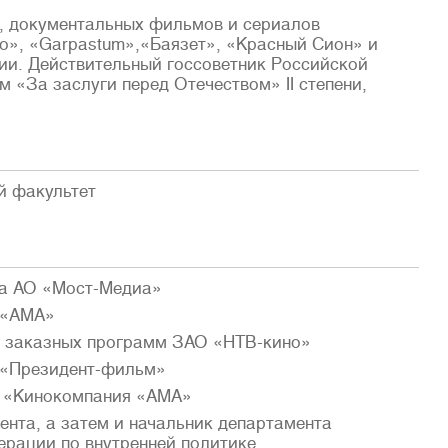
, документальных фильмов и сериалов
о», «Garpastum»,«Баязет», «Красный Сион» и
ии. Действительный госсоветник Российской
 «За заслуги перед Отечеством» II степени,
й факультет
та АО «Мост-Медиа»
 «АМА»
и заказных программ ЗАО «НТВ-кино»
 «Президент-фильм»
О «Кинокомпания «АМА»
ента, а затем и начальник департамента
рации по внутренней политике