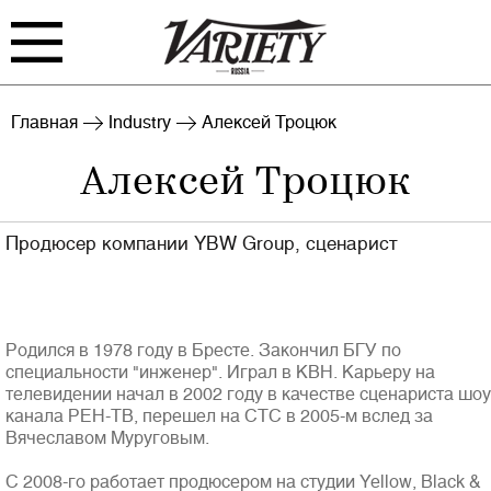
FILM
TV
Главная
Industry
Алексей Троцюк
Алексей Троцюк
BIZ
INTERVIEW
RANKING
INDUSTRY
Продюсер компании YBW Group, сценарист
EVENTS
ARCHIVE
BLOG
Родился в 1978 году в Бресте. Закончил БГУ по
специальности "инженер". Играл в КВН. Карьеру на
телевидении начал в 2002 году в качестве сценариста шоу
канала РЕН-ТВ, перешел на СТС в 2005-м вслед за
Вячеславом Муруговым.
Войти
С 2008-го работает продюсером на студии Yellow, Black &