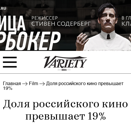
FILM
TV
Главная
Film
Доля российского кино превышает
19%
BIZ
INTERVIEW
Доля российского кино
RANKING
INDUSTRY
превышает 19%
EVENTS
ARCHIVE