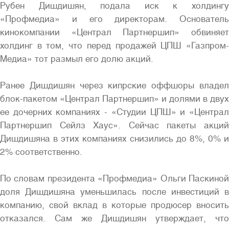
Рубен Дишдишян, подала иск к холдингу
«Профмедиа» и его директорам. Основатель
кинокомпании «Централ Партнершип» обвиняет
холдинг в том, что перед продажей ЦПШ «Газпром-
Медиа» тот размыл его долю акций.
Полная версия сайта
Ранее Дишдишян через кипрские оффшоры владел
блок-пакетом «Централ Партнершип» и долями в двух
ее дочерних компаниях - «Студии ЦПШ» и «Централ
Партнершип Сейлз Хаус». Сейчас пакеты акций
Дишдишяна в этих компаниях снизились до 8%, 0% и
2% соответственно.
По словам президента «Профмедиа» Ольги Паскиной
доля Дишдишяна уменьшилась после инвестиций в
компанию, свой вклад в которые продюсер вносить
отказался. Сам же Дишдишян утверждает, что