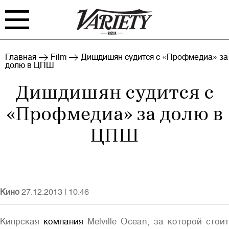
FILM
TV
Главная
Film
Дишдишян судится с «Профмедиа» за
долю в ЦПШ
BIZ
INTERVIEW
Дишдишян судится с
RANKING
EVENTS
«Профмедиа» за долю в
ARCHIVE
ЦПШ
Кино
27.12.2013
|
10:46
Войти
Кипрская
компания
Melville Ocean, за которой стоит