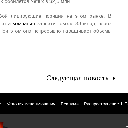
k обойдется Netflix в $2,5 млн.
собой лидирующие позиции на этом рынке. В
тента
компания
заплатит около $3 млрд, через
. При этом она непрерывно наращивает объемы
Следующая
новость
и
Условия использования
Реклама
Распространение
П