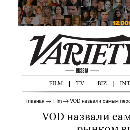
FILM
TV
BIZ
IN
Главная
Film
VOD назвали самым перс
VOD назвали са
рынком в