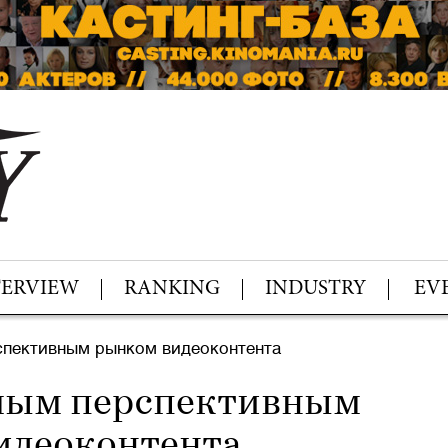
TERVIEW
RANKING
INDUSTRY
EV
пективным рынком видеоконтента
мым перспективным
идеоконтента