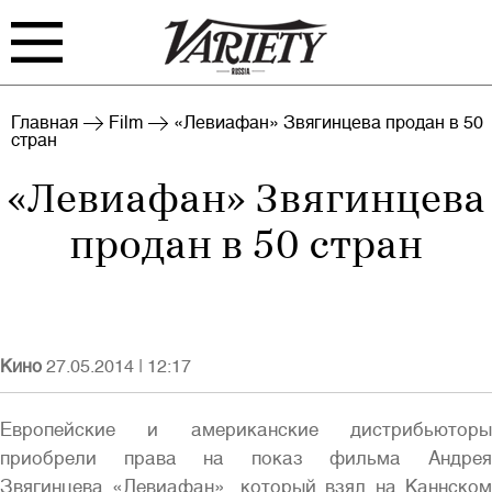
FILM
TV
Главная
Film
«Левиафан» Звягинцева продан в 50
стран
BIZ
INTERVIEW
«Левиафан» Звягинцева
RANKING
INDUSTRY
продан в 50 стран
EVENTS
ARCHIVE
Кино
27.05.2014
|
12:17
Европейские и американские дистрибьюторы
Войти
приобрели права на показ фильма Андрея
Звягинцева «Левиафан», который взял на Каннском