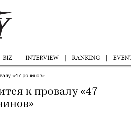
BIZ
INTERVIEW
RANKING
EVEN
овалу «47 ронинов»
вится к провалу «47
нинов»