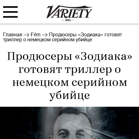
FILM
TV
Главная
Film
Продюсеры «Зодиака» готовят
триллер о немецком серийном убийце
BIZ
INTERVIEW
Продюсеры «Зодиака»
RANKING
INDUSTRY
готовят триллер о
EVENTS
ARCHIVE
немецком серийном
убийце
Войти