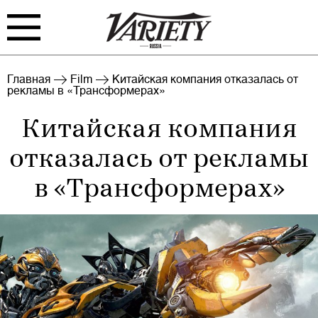
FILM
TV
Главная
Film
Китайская компания отказалась от
рекламы в «Трансформерах»
BIZ
INTERVIEW
Китайская компания
RANKING
INDUSTRY
отказалась от рекламы
EVENTS
ARCHIVE
в «Трансформерах»
Войти