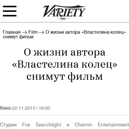
FILM
TV
Главная
Film
О жизни автора «Властелина колец»
снимут фильм
BIZ
INTERVIEW
О жизни автора
RANKING
EVENTS
«Властелина колец»
ARCHIVE
снимут фильм
Кино
22.11.2013
|
18:00
Войти
Студии Fox Searchlight и Chernin Entertainment