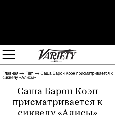
FILM
TV
Главная
Film
Саша Барон Коэн присматривается к
сиквелу «Алисы»
BIZ
INTERVIEW
Саша Барон Коэн
RANKING
EVENTS
присматривается к
ARCHIVE
сиквелу «Алисы»