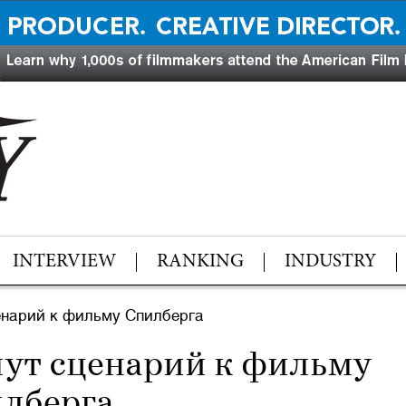
INTERVIEW
RANKING
INDUSTRY
енарий к фильму Спилберга
ут сценарий к фильму
лберга