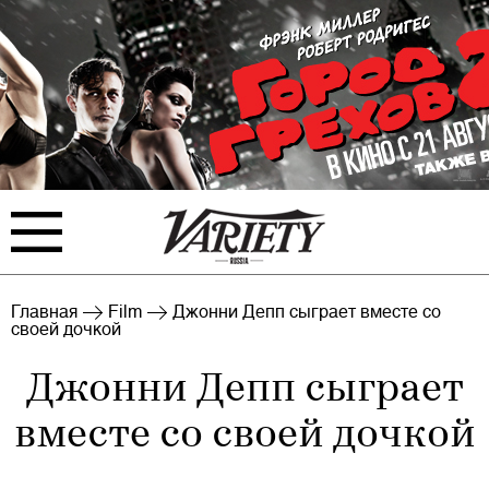
FILM
TV
Главная
Film
Джонни Депп сыграет вместе со
своей дочкой
BIZ
INTERVIEW
Джонни Депп сыграет
RANKING
INDUSTRY
вместе со своей дочкой
EVENTS
ARCHIVE