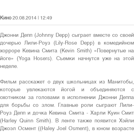
Кино
20.08.2014
|
12:49
Джонни Депп (Johnny Depp) сыграет вместе со своей
Войти
дочерью Лили-Роуз (Lily-Rose Depp) в комедийном
хорроре Кевина Смита (Kevin Smith) «Повернутые на
йоге» (Yoga Hosers). Съемки начнутся уже на этой
неделе.
Фильм расскажет о двух школьницах из Манитобы,
Полная версия сайта
которые увлекаются йогой и объединяются с
охотником за головами в исполнении Джонни Деппа
для борьбы со злом. Главные роли сыграют Лили-
Роуз Депп и дочка Кевина Смита - Харли Куин Смит
(Harley Quinn Smith). В ленте также появится Хэйли
Джоэл Осмент ((Haley Joel Osment), в юном возрасте