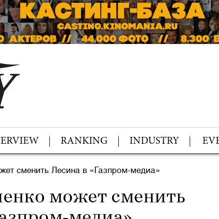
TERVIEW
RANKING
INDUSTRY
EV
ет сменить Лесина в «Газпром-медиа»
енко может сменить
Газпром-медиа»