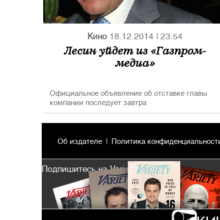
Кино
18.12.2014
|
23:54
Лесин уйдет из «Газпром-
медиа»
Официальное объявление об отставке главы
компании последует завтра
Об издателе
Политика конфиденциальност
Подпишитесь на Variety