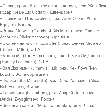
«Слова, прощайте!» (Adieu au langage), реж. Жан-Люк
Годар (Jean-Luc Godard), Швейцария
«Пленница» (The Captive), реж. Атом Эгоян (Atom
Egoyan), Канада
«Зильс-Мария» (Clouds of Sils Maria), реж. Оливье
Ассайас (Olivier Assayas), Франция
«Охотник на лис» (Foxcatcher), реж. Беннет Миллер
(Bennett Miller), США
«Местный» (The Homesman), реж. Томми Ли Джонс
(Tommy Lee Jones), США
«Зал Джимми» (Jimmy’s Hall), реж. Кен Лоуч (Ken
Loach), Великобритания
«Чудеса» (La Meraviglie) реж. Элис Рорвахер (Alice
Rohrwacher), Италия
«Левиафан» (Leviathan), реж. Андрей Звягинцев
(Andrei Zvyagintsev), Россия
«Звездная карта» (Maps to the Stars) реж. Дэвид