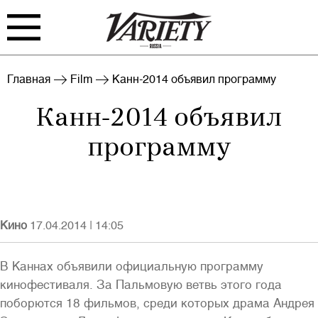
FILM
TV
Главная
Film
Канн-2014 объявил программу
Канн-2014 объявил
BIZ
INTERVIEW
программу
RANKING
INDUSTRY
EVENTS
ARCHIVE
BLOG
Кино
17.04.2014
|
14:05
В Каннах объявили официальную программу
кинофестиваля. За Пальмовую ветвь этого года
поборются 18 фильмов, среди которых драма Андрея
Войти