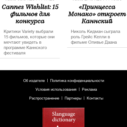
Cannes Wishlist: 15
«Принцесса
фильмов для
Монако» откроет
конкурса
Каннский
Канна-2014
фестиваль
Критики Variety выбрали
Николь Кидман сыграла
15 фильмов, которые они
роль Грейс Келли в
мечтают увидеть в
фильме Оливье Даана
программе Каннского
фестиваля
Об издателе
Политика конфиденциальности
Условия использования
Реклама
Распространение
Партнеры
Контакты