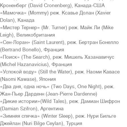
Кроненберг (David Cronenberg), Канада-США
«Мамочка» (Mommy) реж. Ксавье Долан (Xavier
Dolan), Канада
«Мистер Тернер» (Mr. Turner) реж. Майк Ли (Mike
Leigh), Великобритания
«Сен-Лоран» (Saint Laurent), реж. Бертран Бонелло
(Bertrand Bonello), Франция
«Поиск» (The Search), реж. Мишель Хазанавичус
(Michel Hazanavicius), Франция
«Успокой воду» (Still the Water), реж. Наоми Кавасе
(Naomi Kawase), Япония
«Два дня, одна ночь» (Two Days, One Night), реж.
Жан-Пьер Дарденн (Jean-Pierre Dardenne)
«Дикие истории»(Wild Tales), реж. Дамиан Шифрон
(Damian Szifron), Аргентина
«Зимняя спячка» (Winter Sleep), реж. Нури Бильге
Джейлан (Nuri Bilge Ceylan), Турция