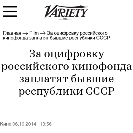
FILM
TV
Главная
Film
За оцифровку российского
кинофонда заплатят бывшие республики СССР
BIZ
INTERVIEW
За оцифровку
RANKING
INDUSTRY
российского кинофонда
EVENTS
ARCHIVE
заплатят бывшие
BLOG
республики СССР
Кино
06.10.2014
|
13:56
Войти