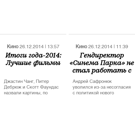
кинофестиваля.
кинофестиваля.
Зонтичный стенд был
Зонтичный стенд
организован при участии
организован при участии
Министерства культуры и
Министерства культуры и
Министерства
Министерства
иностранных дел России.
иностранных дел РФ.
В этом году на Берлинале
Кино
26.12.2014
|
13:57
Кино
26.12.2014
|
11:39
от России представлено 7
Итоги года-2014:
Гендиректор
фильмов. Кроме того
Лучшие фильмы
«Синема Парка» не
почетный приз
стал работать с
Берлинского
кинофестиваля «Камера
сыном Керимова
Берлинале» за
Джастин Чанг, Питер
Андрей Сафронюк
неоценимый вклад в
Дебрюж и Скотт Фаундас
уволился из-за несогласия
профессию получит
назвали картины, по
с политикой нового
известный исследователь
которым мы запомним
владельца сети
кинематографа, долгие
этот киногод
годы руководивший
культовым Московским
Музеем Кино Наум
Клейман.