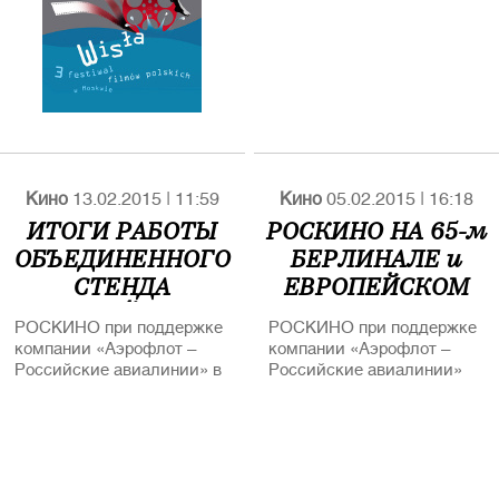
Кино
13.02.2015
|
11:59
Кино
05.02.2015
|
16:18
ИТОГИ РАБОТЫ
РОСКИНО НА 65-м
ОБЪЕДИНЕННОГО
БЕРЛИНАЛЕ и
СТЕНДА
ЕВРОПЕЙСКОМ
РОССИЙСКИХ
КИНОРЫНКЕ
РОСКИНО при поддержке
РОСКИНО при поддержке
КИНЕМАТОГРАФИСТОВ
компании «Аэрофлот –
компании «Аэрофлот –
РОСКИНО НА 65-ом
Российские авиалинии» в
Российские авиалинии»
БЕРЛИНАЛЕ и
4-ый раз представило
уже четвертый год
российское кино на
представляет российское
ЕВРОПЕЙСКОМ
Европейском
кино на Европейском
КИНОРЫНКЕ (EFM)
кинорынке (EFM) в рамках
кинорынке (EFM) в рамках
Берлинского
Берлинского
международного
международного