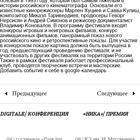
основан в 1993 году, который был самым тяжелым в
истории российского кинематографа. Основали его
известные кинорежиссеры Марлен Хуциев и Савва Кулиш,
композитор Микаэл Таривердиев, продюсеры Геворг
Нерсисян и Андрей Симонов и режиссер-документалист
Владимир Коновалов. В программу фестиваля входят
конкурсы игровых и неигровых фильмов, конкурс
анимационных фильмов, панорамный показ нового
Полная версия сайта
российского
кино
и ретроспективные показы. Для участия
в конкурсном показе картина должна быть выпущена в
год, предшествующий проведению фестиваля, и не
участвовать в других фестивалях на территории России.
Также в рамках фестиваля работает профессиональный
клуб, проводятся творческие встречи и мастерские.
Добавить событие к себе в google-календарь
Предыдущее
Следующее
DIGITALE/ КОНФЕРЕНЦИЯ
«НИКА»/ ПРЕМИЯ
04
|
гостиница «Park Inn
08
|
КЗ им. М. Магомаева,