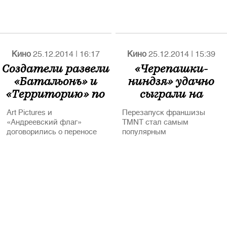
Кино
25.12.2014
|
16:17
Кино
25.12.2014
|
15:39
Создатели развели
«Черепашки-
«Батальонъ» и
ниндзя» удачно
«Территорию» по
сыграли на
датам релиза
позднем DVD-
Art Pictures и
Перезапуск франшизы
релизе
«Андреевский флаг»
TMNT стал самым
договорились о переносе
популярным
«Территории» с 20
предрождественским
февраля на 16 апреля
релизом на домашнем
видео