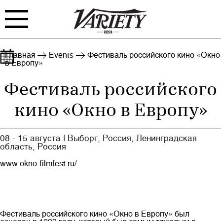
FILM
TV
Главная
Events
Фестиваль российского кино «Окно
в Европу»
BIZ
INTERVIEW
Фестиваль российского
RANKING
INDUSTRY
кино «Окно в Европу»
EVENTS
ARCHIVE
08 - 15 августа
|
Выборг, Россия, Ленинградская
область, Россия
www.okno-filmfest.ru/
Войти
Фестиваль российского
кино
«Окно в Европу» был