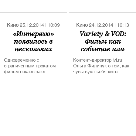
Кино
25.12.2014
|
10:09
Кино
24.12.2014
|
16:13
«Интервью»
Variety & VOD:
появилось в
Фильм как
нескольких
событие или
американских
фильм как бизнес-
Одновременно с
Контент-директор ivi.ru
VOD-сервисах
кейс?
ограниченным прокатом
Ольга Филипук о том, как
фильм показывают
чувствуют себя хиты
YouTube, Google Play, XBox
проката в онлайн-
и сайт Sony
кинотеатрах