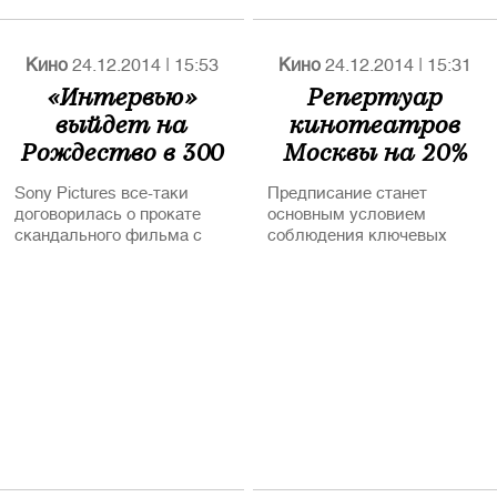
Кино
24.12.2014
|
15:53
Кино
24.12.2014
|
15:31
«Интервью»
Репертуар
выйдет на
кинотеатров
Рождество в 300
Москвы на 20%
американских
составит
Sony Pictures все-таки
Предписание станет
кинотеатров
российское кино
договорилась о прокате
основным условием
скандального фильма с
соблюдения ключевых
независимыми
показателей
площадками
эффективности,
утвержденных сегодня
правительством Москвы