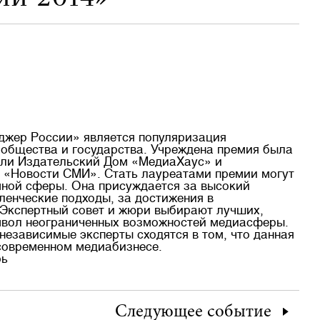
жер России» является популяризация
 общества и государства. Учреждена
премия
была
пили Издательский Дом «МедиаХаус» и
 «Новости СМИ». Стать лауреатами премии могут
ной сферы. Она присуждается за высокий
ленческие подходы, за достижения в
 Экспертный совет и жюри выбирают лучших,
имвол неограниченных возможностей медиасферы.
независимые эксперты сходятся в том, что данная
современном медиабизнесе.
рь
Следующее
событие