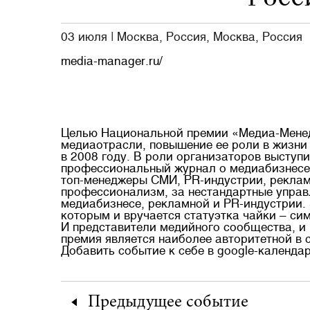
03 июля
|
Москва, Россия, Москва, Россия
media-manager.ru/
Целью Национальной премии «Медиа-Менед
медиаотрасли, повышение ее роли в жизни
в 2008 году. В роли организаторов высту
профессиональный журнал о медиабизнесе
топ-менеджеры СМИ, PR-индустрии, реклам
профессионализм, за нестандартные управ
медиабизнесе, рекламной и PR-индустрии.
которым и вручается статуэтка чайки – с
И представители медийного сообщества, и 
премия
является наиболее авторитетной в 
Добавить событие к себе в google-календа
Предыдущее
событие