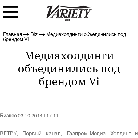
FILM
TV
Главная
Biz
Медиахолдинги объединились под
брендом Vi
BIZ
INTERVIEW
Медиахолдинги
RANKING
INDUSTRY
объединились под
EVENTS
ARCHIVE
брендом Vi
BLOG
Бизнес
03.10.2014
|
17:11
ВГТРК, Первый канал, Газпром-Медиа Холдинг и
Войти