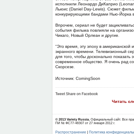
исполнили Леонардо ДиКаприо (Leonard
Льюис (Daniel Day-Lewis). Сюжет филь
конкурирующими бандами Нью-Йорка вт
Впрочем, сериал не будет зацикливатьс
события фильма повлияли на организо
Чикаго, Новый Орлеан и другие.
“Это время, эту эпоху в американской 
экранного времени. Телевизионный сер
для того, чтобы досконально показать 
современное общество. Я очень рад сот
Скорсезе.
Источник: ComingSoon
Tweet
Share on Facebook
Читать с
© 2013 Variety Russia.
Официальный сайт. Все пра
ПИ № ФС77-48307 от 27 января 2012 г.
Распространение
|
Политика конфиденциаль