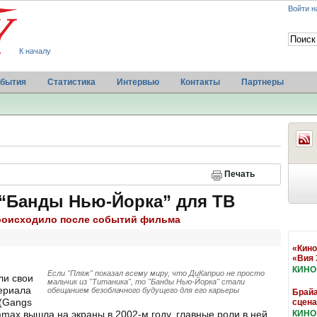
Войти н
К началу
бытия
Статистика
Интервью
Контакты
Партнеры
Печать
 “Банды Нью-Йорка” для ТВ
происходило после событий фильма
«Кино
«Вия 
КИНО
Если "Пляж" показал всему миру, что ДиКаприо не просто
ли свои
мальчик из "Титаника", то "Банды Нью-Йорка" стали
сериала
обещанием безоблачного будущего для его карьеры
Брайа
(Gangs
сцена
ramax вышла на экраны в 2002-м году, главные роли в ней
КИНО