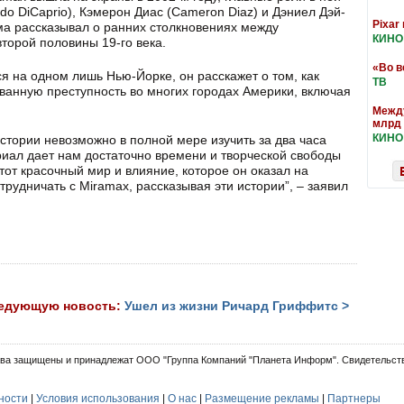
o DiCaprio), Кэмерон Диас (Cameron Diaz) и Дэниел Дэй-
Pixar
ма рассказывал о ранних столкновениях между
КИНО
орой половины 19-го века.
«Во в
я на одном лишь Нью-Йорке, он расскажет о том, как
ТВ
ванную преступность во многих городах Америки, включая
Между
млрд
КИНО
истории невозможно в полной мере изучить за два часа
иал дает нам достаточно времени и творческой свободы
этот красочный мир и влияние, которое он оказал на
рудничать с Miramax, рассказывая эти истории”, – заявил
ледующую новость:
Ушел из жизни Ричард Гриффитс >
ва защищены и принадлежат ООО "Группа Компаний "Планета Информ". Свидетельств
ности
|
Условия использования
|
О нас
|
Размещение рекламы
|
Партнеры